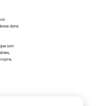
son
théose dans
ique son
ables,
propre,