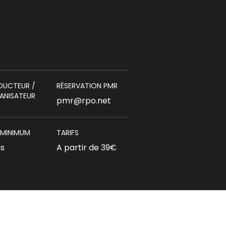
DUCTEUR /
RÉSERVATION PMR
ANISATEUR
pmr@rpo.net
O
 MINIMUM
TARIFS
ns
A partir de 39€