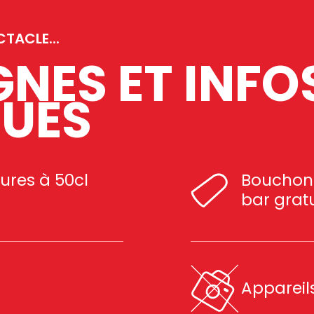
TACLE...
NES ET INFO
QUES
eures à 50cl
Bouchons
bar grat
Appareils