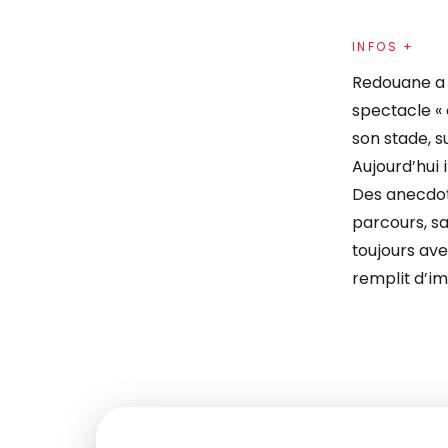
INFOS +
Redouane a é
spectacle « 
son stade, s
Aujourd’hui 
Des anecdote
parcours, sa
toujours ave
remplit d’im