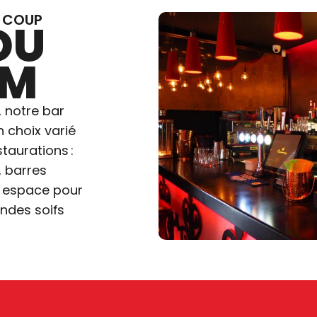
N COUP
DU
UM
 notre bar
n choix varié
taurations :
, barres
et espace pour
ndes soifs