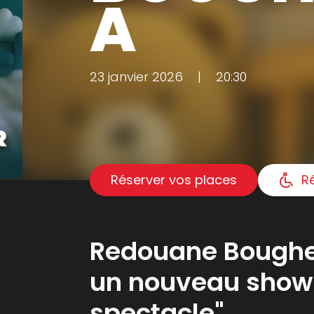
A
23 janvier 2026
|
20:30
Réserver vos places
R
Redouane Boughe
un nouveau show
spectacle".