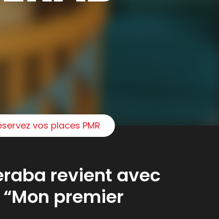
éservez vos places PMR
raba revient avec
 “Mon premier