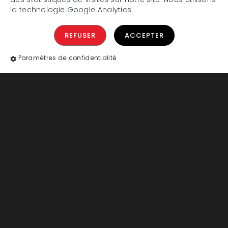
la technologie Google Analytics.
Réserver vos places
REFUSER
ACCEPTER
Réservez vos places PMR
Paramètres de confidentialité
Rue Henri Barbusse,
38100 Grenoble
UN SOUCI, BESOIN D’UNE INFO ?
Foire Aux Questions