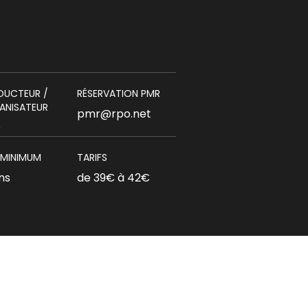
DUCTEUR /
RÉSERVATION PMR
ANISATEUR
pmr@rpo.net
O
 MINIMUM
TARIFS
ns
de 39€ à 42€