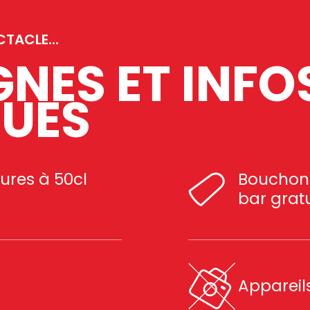
TACLE...
NES ET INFO
QUES
eures à 50cl
Bouchons
bar grat
Appareils