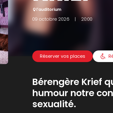
l'auditorium
09 octobre 2026
|
20:00
Réserver vos places
R
Bérengère Krief 
humour notre co
sexualité.