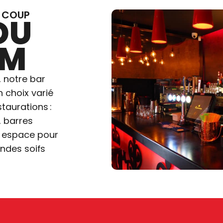
N COUP
DU
UM
 notre bar
n choix varié
taurations :
, barres
et espace pour
ndes soifs