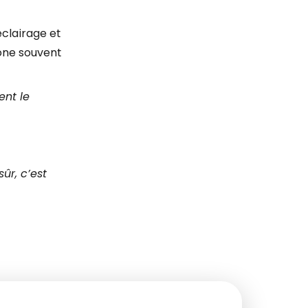
éclairage et
rône souvent
ent le
ûr, c’est