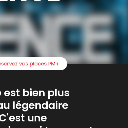
éservez vos places PMR
 est bien plus
u légendaire
 C'est une