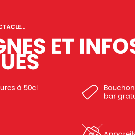
TACLE...
NES ET INFO
QUES
eures à 50cl
Bouchons
bar grat
Appareils