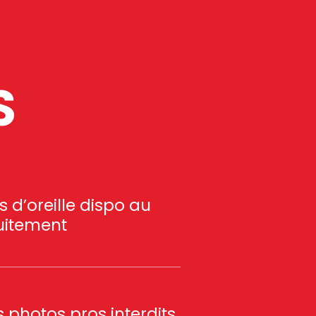
S
 d’oreille dispo au
uitement
 photos pros interdits