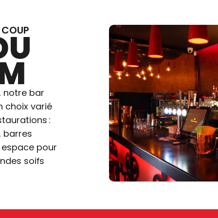
N COUP
DU
UM
 notre bar
n choix varié
taurations :
, barres
et espace pour
ndes soifs