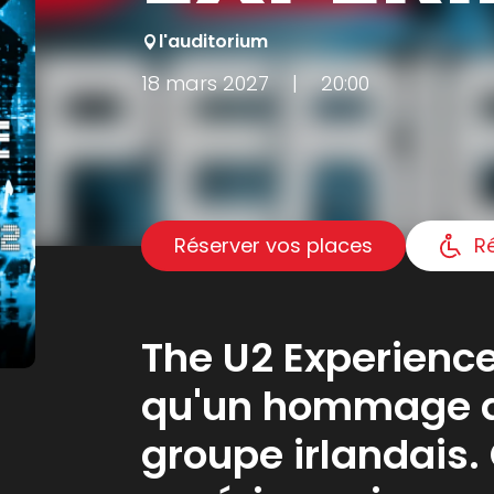
l'auditorium
18 mars 2027
|
20:00
Réserver vos places
R
The U2 Experience
qu'un hommage a
groupe irlandais.