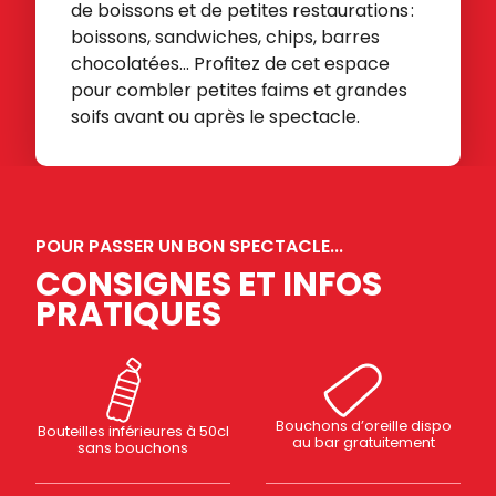
de boissons et de petites restaurations :
boissons, sandwiches, chips, barres
chocolatées... Profitez de cet espace
pour combler petites faims et grandes
soifs avant ou après le spectacle.
POUR PASSER UN BON SPECTACLE...
CONSIGNES ET INFOS
PRATIQUES
Bouchons d’oreille dispo
Bouteilles inférieures à 50cl
au bar gratuitement
sans bouchons