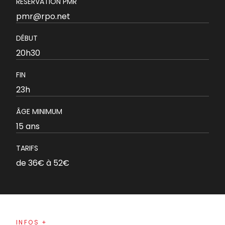
RÉSERVATION PMR
pmr@rpo.net
DÉBUT
20h30
FIN
23h
ÂGE MINIMUM
15 ans
TARIFS
de 36€ à 52€
INFOS +